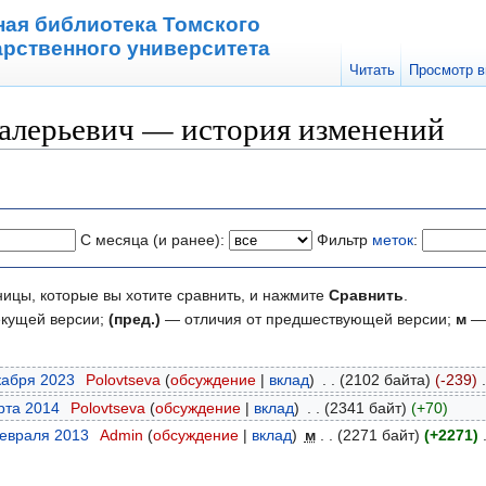
ная библиотека Томского
арственного университета
Читать
Просмотр в
Валерьевич — история изменений
С месяца (и ранее):
Фильтр
меток
:
ницы, которые вы хотите сравнить, и нажмите
Сравнить
.
екущей версии;
(пред.)
— отличия от предшествующей версии;
м
— 
кабря 2023
‎
Polovtseva
(
обсуждение
|
вклад
)
‎
. .
(2102 байта)
(-239)
‎
.
рта 2014
‎
Polovtseva
(
обсуждение
|
вклад
)
‎
. .
(2341 байт)
(+70)
февраля 2013
‎
Admin
(
обсуждение
|
вклад
)
‎
м
. .
(2271 байт)
(+2271)
‎