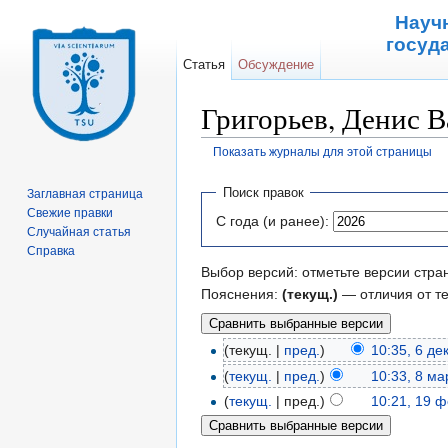
Науч
госуд
Статья
Обсуждение
Григорьев, Денис 
Показать журналы для этой страницы
Перейти к:
навигация
,
поиск
Поиск правок
Заглавная страница
Свежие правки
С года (и ранее):
Случайная статья
Справка
Выбор версий: отметьте версии стра
Пояснения:
(текущ.)
— отличия от т
(текущ. |
пред.
)
10:35, 6 де
(
текущ.
|
пред.
)
10:33, 8 ма
(
текущ.
| пред.)
10:21, 19 