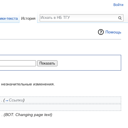
Войти
Поиск
ики-текста
История
Помощь
незначительные изменения.
 .
(
→
Ссылки
)
. .
(BOT: Changing page text)