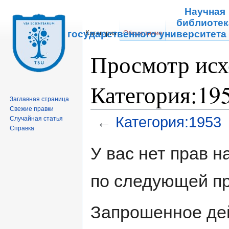
Научная
библиотек
Томского государственного университета
Категория
Обсуждение
Просмотр исх
Категория:19
Заглавная страница
Свежие правки
←
Категория:1953
Случайная статья
Справка
Перейти к:
навигация
,
поиск
У вас нет прав 
по следующей пр
Запрошенное дей