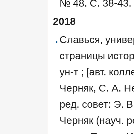
№ 48. С. 38-43.
2018
Славься, униве
страницы истори
ун-т ; [авт. кол
Черняк, С. А. Н
ред. совет: Э. 
Черняк (науч. ред