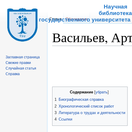
Научная
библиотек
Томского государственного университета
Статья
Обсуждение
Васильев, Ар
Перейти к:
навигация
,
поиск
Заглавная страница
Свежие правки
Случайная статья
Справка
Содержание
[
убрать
]
1
Биографическая справка
2
Хронологический список работ
3
Литература о трудах и деятельности
4
Ссылки